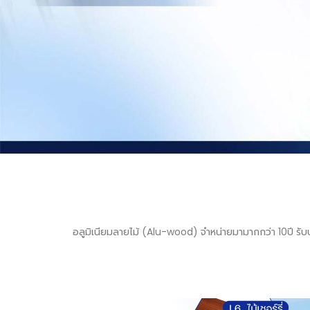
อลูมิเนียมลายไม้ (Alu-wood) จำหน่ายมามากกว่า 10ปี รับ