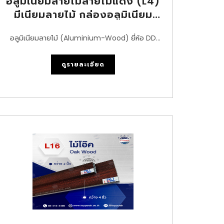
อลูมิเนียมลายไม้ลายไม้แดง (L4)
มีเนียมลายไม้ กล่องอลูมิเนียม
ลายไม้ ลายไม้3D
อลูมิเนียมลายไม้ (Aluminium-Wood) ยี่ห้อ DD
(ดับเบิ้ลดี) ​ ผลิตจาก Raw Material ที่มีคุณภาพ
เคลือบผิวให้เป็นลวดลาย นำไปผ่านความร้อนสูงเพื่อให้
ดูรายละเอียด
ลายผสาน