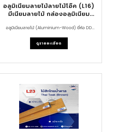
อลูมิเนียมลายไม้ลายไม้โอ๊ค (L16)
มีเนียมลายไม้ กล่องอลูมิเนียม
ลายไม้ ลายไม้ 3D
อลูมิเนียมลายไม้ (Aluminium-Wood) ยี่ห้อ DD
(ดับเบิ้ลดี) ​ ผลิตจาก Raw Material ที่มีคุณภาพ
เคลือบผิวให้เป็นลวดลาย นำไปผ่านความร้อนสูงเพื่อให้
ดูรายละเอียด
ลายผสาน