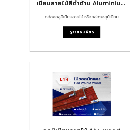
เนียมลายไม้สีดำด้าน Aluminium
- Wood
กล่องอลูมิเนียมลายไม้ หรือกล่องอลูมิเนียม
(Aluminium-Wood) ยี่ห้อ DD (ดับเบิ้ลดี) ​ ผลิต
จาก Raw Material ที่มีคุณภาพ เคลือบผิวให้เป็น
ดูรายละเอียด
ลวดลาย นำไปผ่า