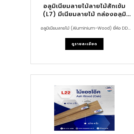
อลูมิเนียมลายไม้ลายไม้สักเข้ม
(L7) มีเนียมลายไม้ กล่องอลูมิ
เนียมลายไม้ ลายไม้3D
อลูมิเนียมลายไม้ (Aluminium-Wood) ยี่ห้อ DD
(ดับเบิ้ลดี) ​ ผลิตจาก Raw Material ที่มีคุณภาพ
เคลือบผิวให้เป็นลวดลาย นำไปผ่านความร้อนสูงเพื่อให้
ดูรายละเอียด
ลายผสาน