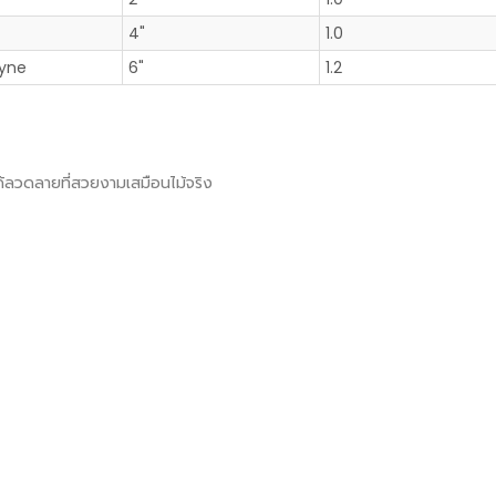
4"
1.0
yne
6"
1.2
ด้ลวดลายที่สวยงามเสมือนไม้จริง