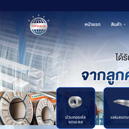
หน้าแรก
สินค้า
ม้วนคอยล์ส
แผ่นสแตน
แตนเลส