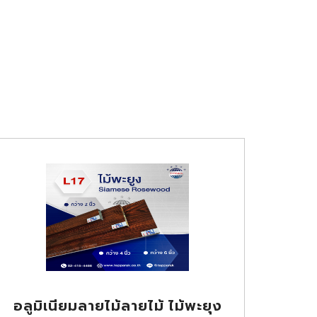
อลูมิเนียมลายไม้ลายไม้ ไม้พะยุง