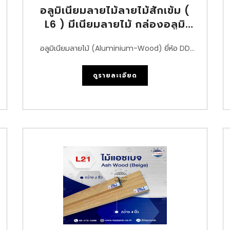
อลูมิเนียมลายไม้ลายไม้สักเข้ม (
L6 ) มีเนียมลายไม้ กล่องอลูมิ
เนียมลายไม้ ลายไม้ 3 D
อลูมิเนียมลายไม้ (Aluminium-Wood) ยี่ห้อ DD
(ดับเบิ้ลดี) ​ ผลิตจาก Raw Material ที่มีคุณภาพ
เคลือบผิวให้เป็นลวดลาย นำไปผ่านความร้อนสูงเพื่อให้
ดูรายละเอียด
ลายผสาน