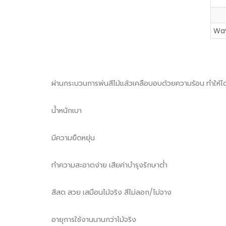
Wa
ผ่านกระบวนการพ่นสีไม้แล้วเคลือบอบด้วยความร้อน ทำให้ไ
น้ำหนักเบา
มีความยืดหยุ่น
ทำความสะอาดง่าย เสียค่าบำรุงรักษาต่ำ
สีสด สวย เสมือนไม้จริง สีไม่ลอก/ไม่จาง
อายุการใช้งานนานกว่าไม้จริง