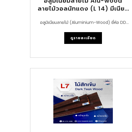
อลูมิเนียมลายไม้ Alu-wood
ลายไม้วอลนัทแดง (L 14) มีเนียม
ลายไม้ กล่องอลูมิเนียมลายไม้
อลูมิเนียมลายไม้ (Aluminium-Wood) ยี่ห้อ DD
ลายไม้3D
(ดับเบิ้ลดี) ​ ผลิตจาก Raw Material ที่มีคุณภาพ
เคลือบผิวให้เป็นลวดลาย นำไปผ่านความร้อนสูงเพื่อให้
ดูรายละเอียด
ลายผสาน