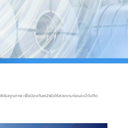
ยฟิล์มคุณภาพ เพื่อป้องกันหน้าผิวให้สวยงามก่อนจะนำไปติด