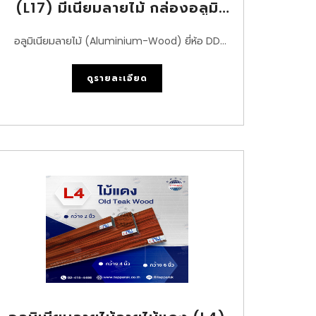
(L17) มีเนียมลายไม้ กล่องอลูมิ
เนียมลายไม้ ลายไม้3D
อลูมิเนียมลายไม้ (Aluminium-Wood) ยี่ห้อ DD
(ดับเบิ้ลดี) ​ ผลิตจาก Raw Material ที่มีคุณภาพ
เคลือบผิวให้เป็นลวดลาย นำไปผ่านความร้อนสูงเพื่อให้
ดูรายละเอียด
ลายผสาน