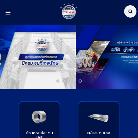
หน้าแรก
สินค้า
เกี่ยวกับเรา
บริการ
ชำระเงิน
ข่าวสารและบทความโลหะ
ติดต่อเรา
ม้วนคอยล์สแตน
แผ่นสแตนเลส
เลส