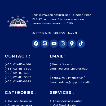
บริษัท เทพรักษ์ อินเตอร์เนชั่นแนล (ประเทศไทย) จำกัด
1/29-42 ถนนบางบอน 2 แขวงคลองบางพราน
เขตบางบอน กรุงเทพมหานคร 10150
เวลาทำการ จันทร์ - เสาร์ 8.00 - 17.00 น.
CONTACT :
EMAIL :
(+66) 02-415-4466
( ฝ่ายขาย Sales )
(+66) 02-415-6690
Email : sales@tepparak.co.th
(+66) 02-415-6691
(+66) 02-415-6692
( สอบถามทั่วไป Information )
(+66) 02-415-6693
Email : admin@tepparak.co.th
CATEGORIES :
SERVICES :
Coil คอยล์สแตนเลส
Laser ตัดเลเซอร์แผ่น/ท่อ
Sheet แผ่นสแตนเลส
Cut Sheet ตัดแผ่น