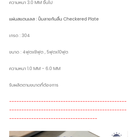
ความหนา 3.0 MM ขึ้นไป
แผ่นสแตนเลส : ปั้มลายกันลื่น Checkered Plate
เกรด : 304
ขนาด : 4ฟุตx8ฟุต , 5ฟุตx10ฟุต
ความหนา 1.0 MM - 6.0 MM
รับผลิตตามขนาดที่ต้องการ
------------------------------------------------
------------------------------------------------
------------------------------------