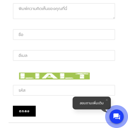
สอบถามเพิ่มเติม
ตกลง