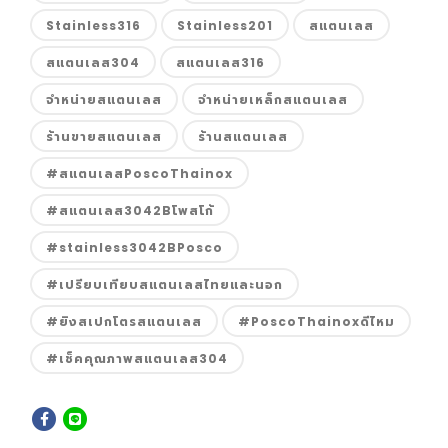
Stainless316
Stainless201
สแตนเลส
สแตนเลส304
สแตนเลส316
จำหน่ายสแตนเลส
จำหน่ายเหล็กสแตนเลส
ร้านขายสแตนเลส
ร้านสแตนเลส
#สแตนเลสPoscoThainox
#สแตนเลส3042Bโพสโก้
#stainless3042BPosco
#เปรียบเทียบสแตนเลสไทยและนอก
#ยิงสเปกโตรสแตนเลส
#PoscoThainoxดีไหม
#เช็คคุณภาพสแตนเลส304