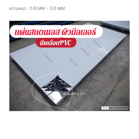
ความหนา : 0.8 MM - 3.0 MM