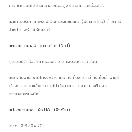
การกัดกร่อนได้ดี มีความเหนียวสูง และสามารถเชื่อมได้ดี
เเละทางบริษัท เทพรักษ์ อินเตอร์เนชั่นแนล (ประเทศไทย) จำกัด มี
จำหน่าย พร้อมให้ใบเซอร์
แผ่นสแตนเลสผิวนัมเบอร์วัน (No.1)
คุณสมบัติ: ผิวด้าน มีรอยขัดจากกระบวนการรีดร้อน
เหมาะกับงาน: งานโครงสร้าง เช่น ถังเก็บสารเคมี ถังเก็บน้ำ งานที่
ต้องการความแข็งแรงแต่ไม่เน้นความสวยงามของผิว งาน
อุตสาหกรรมหนัก
แผ่นสแตนเลส : ผิว NO.1 (ผิวด้าน)
เกรด : 316 304 201