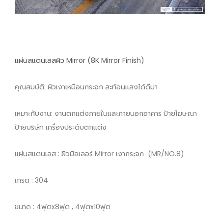
แผ่นสแตนเลสผิว Mirror (8K Mirror Finish)
คุณสมบัติ: ผิวเงาเหมือนกระจก สะท้อนแสงได้ดีมา
เหมาะกับงาน: งานตกแต่งภายในและภายนอกอาคาร ป้ายโฆษณา
ป้ายบริษัท เครื่องประดับตกแต่ง
แผ่นสแตนเลส : ผิวมิลเลอร์ Mirror เงากระจก (MR/NO.8)
เกรด : 304
ขนาด : 4ฟุตx8ฟุต , 4ฟุตx10ฟุต