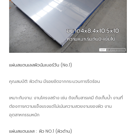
แผ่นสแตนเลสผิวนัมเบอร์วัน (No.1)
คุณสมบัติ: ผิวด้าน มีรอยขัดจากกระบวนการรีดร้อน
เหมาะกับงาน: งานโครงสร้าง เช่น ถังเก็บสารเคมี ถังเก็บน้ำ งานที่
ต้องการความแข็งแรงแต่ไม่เน้นความสวยงามของผิว งาน
อุตสาหกรรมหนัก
แผ่นสแตนเลส : ผิว NO.1 (ผิวด้าน)